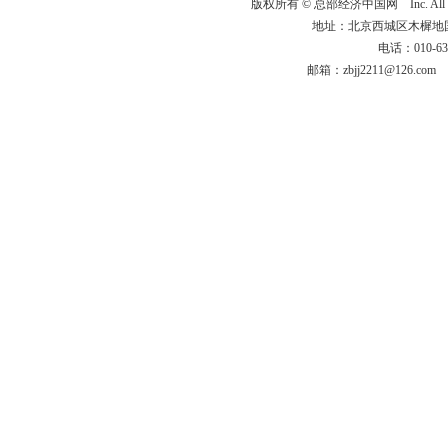
版权所有 ©
总部经济中国网
Inc. Al
地址：北京西城区木樨地国宏大
电话：010-63
邮箱：zbjj2211@126.c