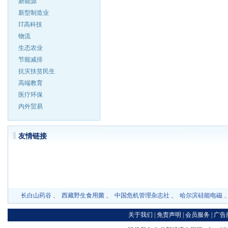
新能源
新型制造业
IT高科技
物流
生态农业
节能减排
抗灾扶贫民生
高端教育
医疗环保
内外贸易
友情链
长白山药谷
、
西藏野生食用菌
、
中国危机管理杂志社
、
哈尔滨硅能电磁
关于我们
|
免责声明
|
会员服务
|
广告