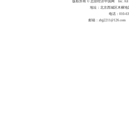
版权所有 ©
总部经济中国网
Inc. Al
地址：北京西城区木樨地国宏大
电话：010-63
邮箱：zbjj2211@126.c