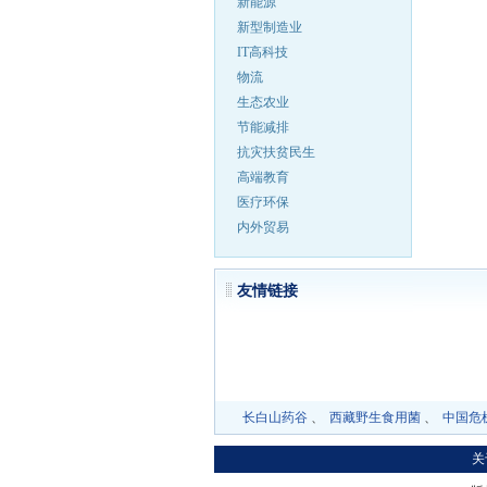
新能源
新型制造业
IT高科技
物流
生态农业
节能减排
抗灾扶贫民生
高端教育
医疗环保
内外贸易
友情
长白山药谷
、
西藏野生食用菌
、
中国危
关