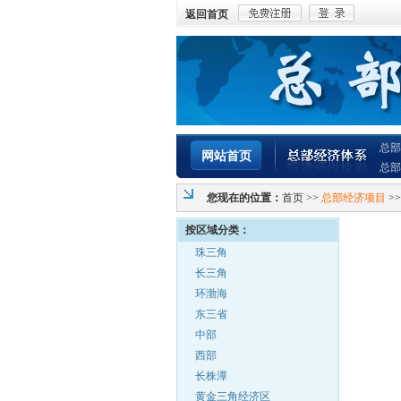
返回首页
总部
网站首页
总部
您现在的位置：
首页
>>
总部经济项目
>
按区域分类：
珠三角
长三角
环渤海
东三省
中部
西部
长株潭
黄金三角经济区