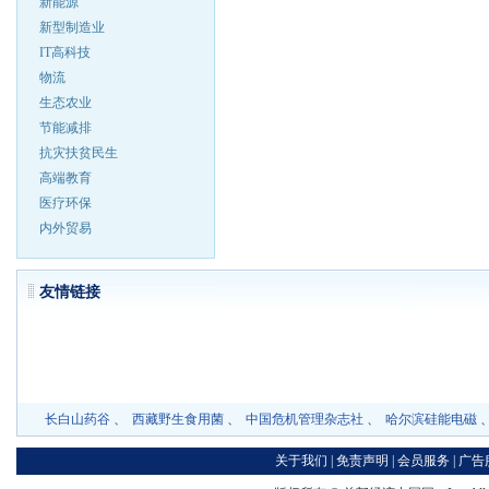
新能源
新型制造业
IT高科技
物流
生态农业
节能减排
抗灾扶贫民生
高端教育
医疗环保
内外贸易
友情链
长白山药谷
、
西藏野生食用菌
、
中国危机管理杂志社
、
哈尔滨硅能电磁
关于我们
|
免责声明
|
会员服务
|
广告