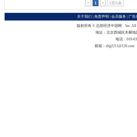
<
1
>
1页/1条
关于我们
|
免责声明
|
会员服务
|
广告
版权所有 ©
总部经济中国网
Inc. Al
地址：北京西城区木樨地国宏大
电话：010-63
邮箱：zbjj2211@126.c