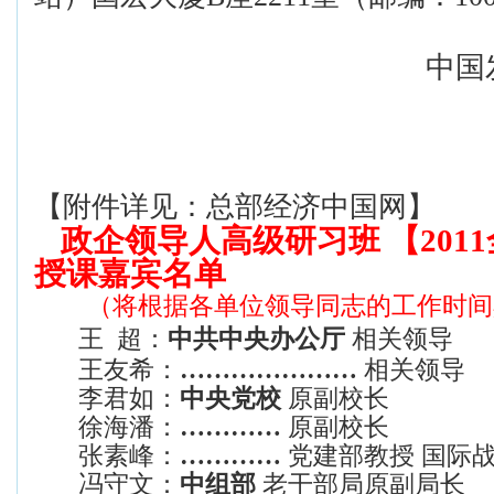
中国
【附件详见：总部经济中国网】
政企领导人高级研习班 【201
授课嘉宾名单
（将根据各单位领导同志的工作时间
王 超：
中共中央办公厅
相关领导
王友希：
…………………
相关领导
李君如：
中央党校
原副校长
徐海潘：
…………
原副校长
张素峰：
…………
党建部教授 国际
冯守文：
中组部
老干部局原副局长