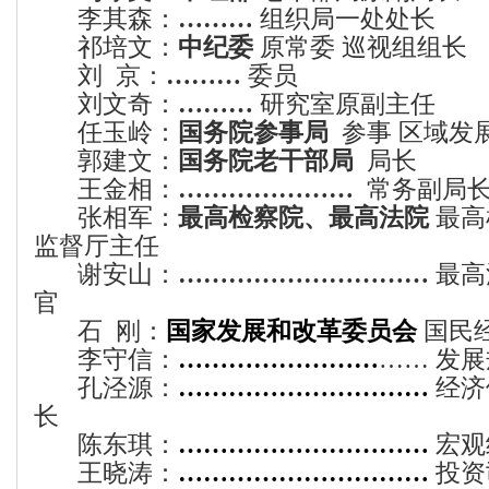
李其森：
………
组织局一处处长
祁培文：
中纪委
原常委 巡视组组长
刘 京：
………
委员
刘文奇：
………
研究室原副主任
任玉岭：
国务院参事局
参事 区域发
郭建文：
国务院老干部局
局长
王金相：
…………………
常务副局
张相军：
最高检察院、最高法院
最高
监督厅主任
谢安山：
…………………………
最高
官
石 刚：
国家发展和改革委员会
国民
李守信：
……………………
…… 发展
孔泾源：
…………………………
经济
长
陈东琪：
…………………………
宏观
王晓涛：
…………………………
投资