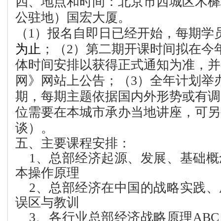
四、
地点和时间：
北京市西城区木樨
公驻地）国宏大厦。
（
1
）报名自即日已经开始，每期学
为止
；（
2
）第二期开课时间拟在今
体时间安排以获得正式通知为准，并
网》网站上公告；（
3
）全年计划举
期，每期主题依据国内外形势或有调
位需要在本城市承办当地讲座，可另
谈）。
五、
主要课程安排：
1、
总部经济起源、发展、基础概
本操作原理
2、
总部经济在中国的战略实践、
误区与教训
3、
各行业总部经济战略原理
ABC