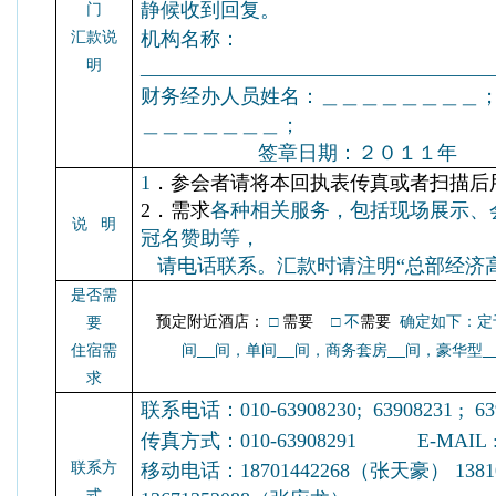
静候收到回复。
门
机构名称：
汇款说
明
__________________________________
财务经办人员姓名：＿＿＿＿＿＿＿＿
＿＿＿＿＿＿＿；
签章日期：２０１
1
．参会者请将本回执表传真或者扫描后
2．需求
各种相关服务，包括现场展示、
说 明
冠名赞助等，
请电话联系。汇款时请注明“总部经济高
是否需
预定附近酒店：
□
需要
□ 不
需要
确定如下：定于
要
住宿需
间
间，单间
间，商务套房
间，豪华型
求
联系电话：
010-63908230; 63908231 ; 6
传真方式：
010-63908291
E-MAIL 
联系方
移动电话：18701442268（张天豪） 138
式