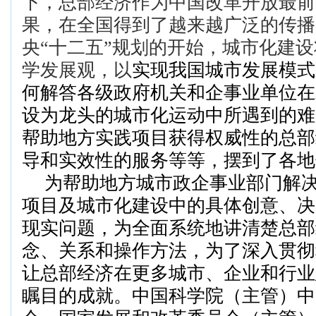
下，总部经济作为中国改革开放最前
果，在全国得到了越来越广泛的传播
央“十二五”规划的开始，城市化建
学发展观，以
实现我国城市发展模式
何
解答各
级
政府
机关
和企
事
业
单位
在
设为龙头的城市化运动中所遇到的难
帮助地方实践项目获得权威性的总部
导和实效性的服务等等，摆到了各地
为帮助地方城市政企事业部门解
项目及城市化建设中的
具体
创意、决
现实问题，为全面系统地讲清楚总部
念、关系和操作方法，
为
了深入贯彻
让总部经济在更多城市、企业和行业
瞩目的成就
。
中国科学院（主管）中