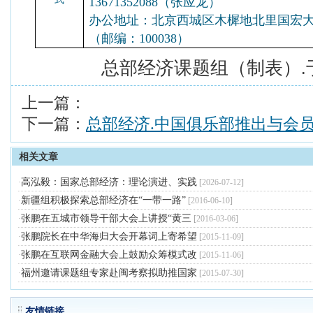
13671352088（张应龙）
办公地址：北京西城区木樨地北里国宏大厦B
（邮编：100038）
总部经济课题组（制表）
.
上一篇：
下一篇：
总部经济.中国俱乐部推出与会
相关文章
高泓毅：国家总部经济：理论演进、实践
·
[
2026-07-12
]
新疆组积极探索总部经济在“一带一路”
·
[
2016-06-10
]
张鹏在五城市领导干部大会上讲授“黄三
·
[
2016-03-06
]
张鹏院长在中华海归大会开幕词上寄希望
·
[
2015-11-09
]
张鹏在互联网金融大会上鼓励众筹模式改
·
[
2015-11-06
]
福州邀请课题组专家赴闽考察拟助推国家
·
[
2015-07-30
]
友情链