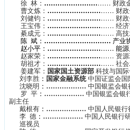
徐 林：
……………………
…… 财政
曹文炼：
……………………
…… 财政
刘健钧
：
……………………
……
财政
王宝伟：
……………………
…… 经济
綦成元
：
……………………
……
高技
陈 斌：
…………………………
产业
赵小平：
……………………
……
能源
赵家荣：
……………………
…… 资
胡祖才：
……………………
…… 社会
姜建军：
国家国土资源部
科技与国际
刘李胜
：
国家金融系统
中国证监会国
沈晓明
：
………………
中国银监会银
罗 平
：
………………
中国银监会银
副主任
戴根有
：
………………
中国人民银行
李 德
：
………………
中国人民银行
巡视员