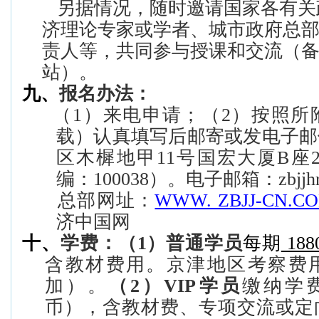
另据情况，随时邀请国家各有关
济理论专家或学者、城市政府总
责人等，共同参与授课和交流（
站）。
九
、
报名办法：
（
1
）来电申请；（
2
）按照所
载）认真填写后邮寄或发电子邮
区木樨地甲
11
号国宏大厦
B
座
编：
100038
）。电子邮箱：
zbjjh
总部网址：
WWW. ZBJJ-CN.CO
济中国网
十
、
学费：（
1
）普通学员
每期
188
含教材费用。京津地区考察费
加）。
（
2
）
VIP
学员
缴纳学
币），含教材费、专项交流或定