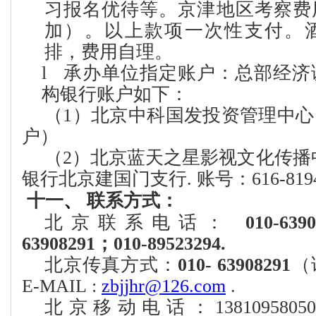
习报名优待等。京津地区考察费
加）。以上款项一次性支付。
排，费用自理。
l
承办单位
指定账户
：总部经济
构银行账户
如下
：
（1）
北京
中科国发投资管理中心
户
）
（2）
北京蓝天之星影视文化传播
银行北京建国门支行
.
账号：
616-819
十
一
、
联系方式：
北京联系电话：
010-
639
63908291；
0
10-89523294.
北京传真方式：
010-
63908291
（
E-MAIL :
zbjjhr
@
126
.com
.
北京移动电话：
1381095805