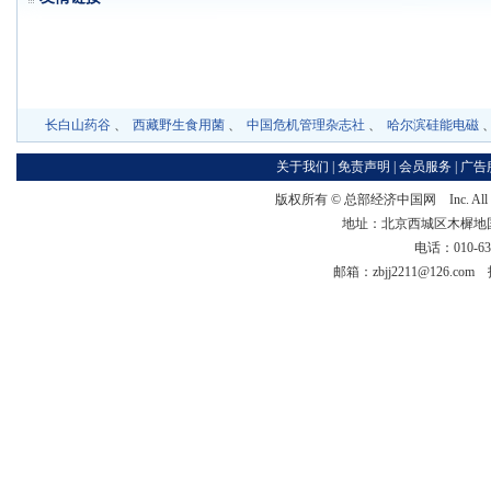
长白山药谷
、
西藏野生食用菌
、
中国危机管理杂志社
、
哈尔滨硅能电磁
关于我们
|
免责声明
|
会员服务
|
广告
版权所有 ©
总部经济中国网
Inc. Al
地址：北京西城区木樨地国宏大
电话：010-63
邮箱：zbjj2211@126.c