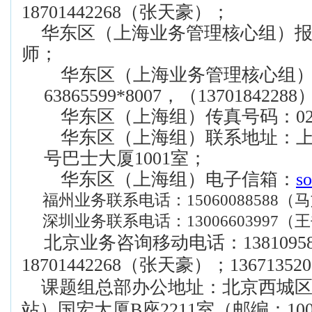
18701442268
（张天豪）；
华东区（上海业务管理核心组）报
师；
华东区（上海业务管理核心组
63865599*8007
，（
13701842288
华东区（上海组）
传真号码：
0
华东区（上海组）
联系地址：
号巴士大厦
1001
室；
华东区（上海组）
电子信箱：
s
福州业务联系电话：15060088588（
深圳业务联系电话：13006603997（
北京业务咨询移动电话：
1381095
18701442268
（张天豪）；
136713520
课题组总部办公地址：北京西城区
站）国宏大厦
B
座
2211
室（邮编：
10