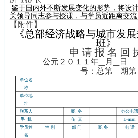
鉴于国内外不断发展变化的形势，将设
关领导同志参与授课，与学员近距离交流
【附件】
《总部经济战略与城市发展
班》
申 请 报 名 回 
公元２０１１年
月
日
号：总第 
单位名
称
单位地
址
联系人
职 务
办公电
手 机
传 真
E-mail
学员姓
性 别
部 门
职 务
电 话
名