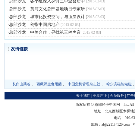
总部沙龙：各小组深入探讨三中全会后中
·
[
2015-02-03
]
总部沙龙：黄河文化总部基地项目专家研
·
[
2015-02-03
]
总部沙龙：城市化投资空间，与顶层设计
·
[
2015-02-03
]
总部沙龙：剑指中国房地产
·
[
2015-02-03
]
总部沙龙：中美合作，寻找第三种声音
·
[
2015-02-03
]
友情链
长白山药谷
、
西藏野生食用菌
、
中国危机管理杂志社
、
哈尔滨硅能电磁
关于我们
|
免责声明
|
会员服务
|
广告
版权所有 ©
总部经济中国网
Inc. Al
地址：北京西城区木樨地国宏大
电话：010-63
邮箱：zbjj2211@126.co