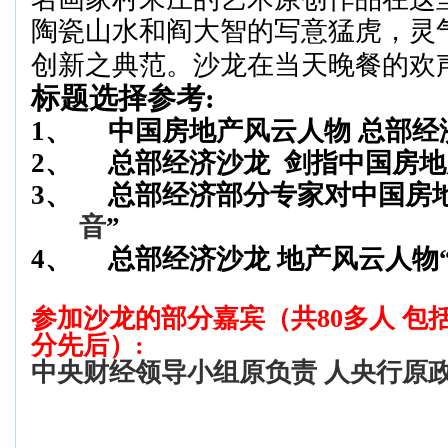
陶瓷山水和阎大智
的写意猛虎，灵
创新之典范。沙龙在当天晚餐的欢
标题选择参考
:
1、
中国房地产风云人物 总部经
2、
总部经济沙龙
剑指中国房地
3、
总部经济部分专家对中国房
音
”
4、
总部经济沙龙 地产风云人物
参加沙龙的部分嘉宾（共
80
多人 包
分先后
）
:
中央财经领导小组原负责 人央行原