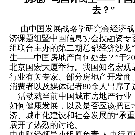
去？
”
由中国发展战略学研究会经济战
济课题组暨中国信息协会投融资专
组联合主办的第二期总部经济沙龙“
生——
中国
房
地产向何处去？
”
于
2
北京国宏大厦举行。我国知名宏观
行业有关专家
、部分房地产开发商
消费者以及媒体记者
80
余人出席了
活动就当前中国城市房地产行业
如何健康发展，以及是否应该把它
济、城市化建设和社会发展的“承重
展开了热烈的讨论。
中央财经领导小组原负责 人央行