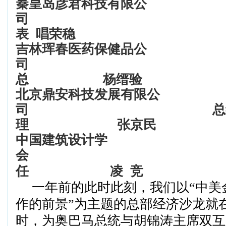
秦皇岛彦君科技有限公
司
表
唱荣稳
吉林珲春医药保健品公
司
总
杨缙验
北京鼎安科技发展有限公
司
总
理
张京民
中国建筑设计学
会
任
凌
竞
一年前的此时此刻，我们以“中美
作的前景”为主题的总部经济沙龙就
时，为奥巴马总统与胡锦涛主席双互