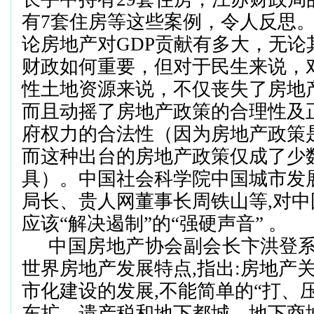
有
7
套住房等这些案例，令人反思
论房地产对
GDP
贡献有多大，无论
财政如何重要，但对于民生来说，
性土地资源来说，不仅丧失了房地
而且动摇了房地产政策的合理性及
府权力的合法性（因为房地产政策
而这种出台的房地产政策仅成了少
具）。
中国社会科学院中国城市发
局长
、
贵人网
董事长周铁山等
,
对中
应该“解决遏制
”
的“强硬声音
”
。
中国房地产协会副会长
卞洪登
世界房地产发展特点
,
指出
:
房地产
市化建设的发展
,
不能简单的“打、
东扩、遗产税和地下都城、地下商