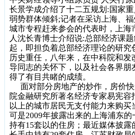
长景学成介绍了十二五规划
:
国家重
弱势群体倾斜
;
记者在采访上海、福
城市专程赶来参会的代表时，上海
人沈长青博士
介绍说
:
总部经济课题
起，即担负着总部经济理论的研究
历史重任，八年来，在中科院和发
导同志的关怀下，以及社会各界朋
得了有目共睹的成绩。
面对部分
房地产的炒作，房价快
院金融研究所著名经济专家易宪容
以上的城市居民无支付能力来购买
可是
2009
年披露出来的上海浦东的
持有
15
套以的住房；最近媒体披露
长手中持有
29
套住房，江苏财政局