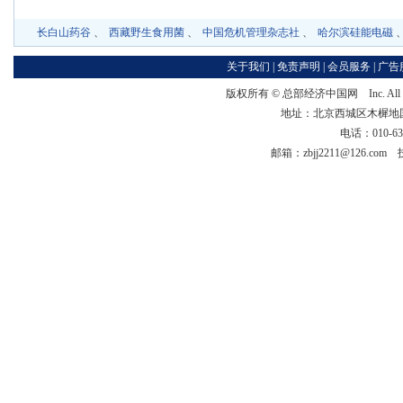
长白山药谷
、
西藏野生食用菌
、
中国危机管理杂志社
、
哈尔滨硅能电磁
关于我们
|
免责声明
|
会员服务
|
广告
版权所有 ©
总部经济中国网
Inc. Al
地址：北京西城区木樨地国宏大
电话：010-63
邮箱：zbjj2211@126.co