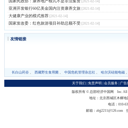
国家民政部：康养地产模式不是非法集资
·
[
2021-02-14
]
亚洲开发银行60亿美金国内注资康养文旅
·
[
2021-02-14
]
大健康产业的模式推荐
·
[
2021-02-14
]
国家发改委：红色旅游项目补助总额不受
·
[
2021-02-14
]
友情链
长白山药谷
、
西藏野生食用菌
、
中国危机管理杂志社
、
哈尔滨硅能电磁
关于我们
|
免责声明
|
会员服务
|
广告
版权所有 ©
总部经济中国网
Inc. Al
地址：北京西城区木樨地国宏大
电话：010-63
邮箱：zbjj2211@126.co