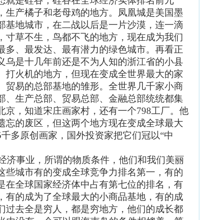
态就是硅谷，硅谷在全球经济实体排名前九
，生产橘子和老母鸡的地方。凤凰城是美国墨
部基地城市，在二战以后是一片沙漠，连一滴
，寸草不生，鸟都不飞的地方，现在成为我们
最多、最发达、最有潜力的绿色城市。再看正
义乌是十几年前还是不为人知的浙江省的小县
、打火机的地方，但现在变成全世界最大的家
、贸易的总部基地的雏形。全世界几千家小商
部、生产总部、贸易总部、金融总部统统都集
北京，知道宋庄画家村，还有一个798工厂。他
遗忘的废区，但这两个地方现在变成全球最大
5千多原创画家，国外投资家把它们冠以
“
中
经济事业，所谓的物质条件，他们和我们美丽
这些城市有的变成全球竞争力排名第一，有的
是在全球国家经济体中占有第七位的排名，有
，有的成为了全球最大的小商品基地，有的成
们过去全是穷人，都是穷地方，他们的成长都