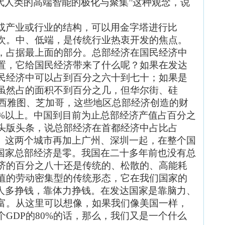
代人类的高端智能的极化与聚集”这种观念，说
或产业或行业的结构，可以用金字塔进行比
次。中、低端，是传统行业热衷开发的焦点。
，占据最上面的部分。总部经济在国民经济中
置，它给国民经济带来了什么呢？如果在发达
民经济中可以占到百分之六十到七十；如果是
虽然占的面积不到百分之几，但华尔街、硅
、西雅图、芝加哥，这些地区总部经济创造的财
0%以上。中国到目前为止总部经济产值占百分之
头版头条，说总部经济在首都经济中占比占
多。这两个城市再加上广州、深圳一起，在整个国
穷国家总部经济是零。我国在二十多年前也没有总
济的百分之八十还是传统的、松散的、高能耗
值的劳动密集型的传统形态，它在我们国家的
靠人多挣钱，靠体力挣钱。在发达国家是靠脑力、
富。从这里可以想像，如果我们像美国一样，
GDP的80%的话，那么，我们又是一个什么