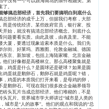
们当中没有一个可以跟海南岛的条件相媲美。第
案了。
能够搞总部经济，首先我们要搞明白到底什么
搞总部经济的成千上万，但据我们考察，大部
，而是传统经济。某些政府官员，银行家、投
天开始，就没有搞清总部经济概念。到底什么
看问题要看实质。由此及彼，由表及里。不能
楼大厦，要透过现象追索本质是什么。我们先
华尔街、好莱坞、西雅图、伦敦金融城、德国
的东京、新加坡，包括上海陆家嘴、北京金融
，他们好像都是高楼林立。那么高楼聚集就是
喻，鸡蛋是什么？是圆球还是硬球？如果是圆
出鸡蛋就是鹅卵石，鹅卵石就是鸡蛋呢？错，
事，鸡蛋的本质我们打开来看，是母鸡的卵，
不是鹅卵石。可现在我们很多政企金融界领导
把砖头瓦片当成总部经济。他们堆砌的，不是
砖头瓦片。世界城市学大师讲过“城市是人类的
，城市是“人的故事”。他们的观点和我说的“总