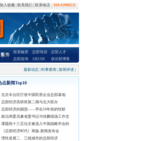
加入收藏
|
联系我们
| 联系电话：
010-63908231
投资融资
总部培训
总部人才
总部咨询
AB2AB
俱乐部博客
最新动态
|
时事要闻
|
新闻评述
|
热点新闻Top10
北京丰台区打造中国民营企业总部基地
总部经济高研班第二期与北大联办
总部经济的困惑——早在10年前的忧郁
政治局委员兼省委书记与张鹏现场工作交
课题组十三五论文被选入中国战略学会的
《总部经济时代》再版-新闻发布会
理性发展二、三线城市的总部经济