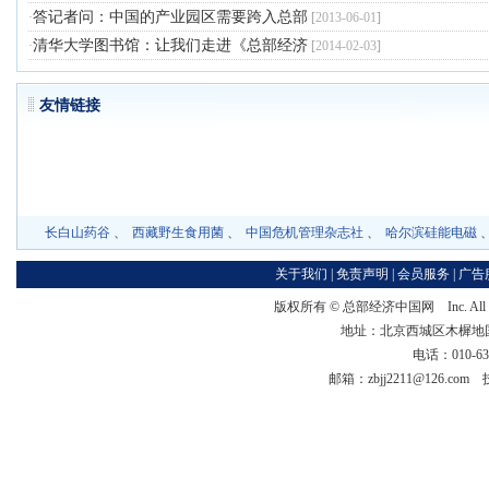
答记者问：中国的产业园区需要跨入总部
·
[
2013-06-01
]
清华大学图书馆：让我们走进《总部经济
·
[
2014-02-03
]
友情链
长白山药谷
、
西藏野生食用菌
、
中国危机管理杂志社
、
哈尔滨硅能电磁
关于我们
|
免责声明
|
会员服务
|
广告
版权所有 ©
总部经济中国网
Inc. Al
地址：北京西城区木樨地国宏大
电话：010-63
邮箱：zbjj2211@126.co