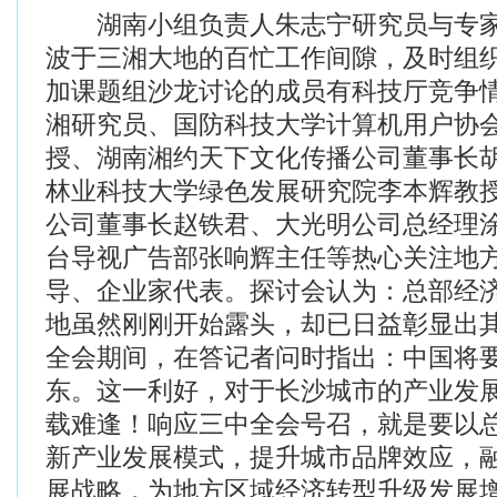
湖南小组负责人朱志宁研究员与专家
波于三湘大地的百忙工作间隙，及时组
加课题组沙龙讨论的成员有科技厅竞争
湘研究员、国防科技大学计算机用户协
授、湖南湘约天下文化传播公司董事长
林业科技大学绿色发展研究院李本辉教
公司董事长赵铁君、大光明公司总经理
台导视广告部张响辉主任等热心关注地
导、企业家代表。探讨会认为：总部经
地虽然刚刚开始露头，却已日益彰显出
全会期间，在答记者问时指出：中国将
东。这一利好，对于长沙城市的产业发
载难逢！响应三中全会号召，就是要以
新产业发展模式，提升城市品牌效应，融
展战略，为地方区域经济转型升级发展