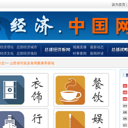
设为首页
|
经济理论
总部经济城市
视频直播
最新动态
经济文化
总部经济项目
时事要闻
新闻评述
未定
>>
山西省岢岚县食用菌康养基地