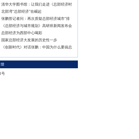
清华大学图书馆：让我们走进《总部经济时
北部湾“总部经济”在崛起
张鹏答记者问：再次质疑总部经济城市“排
《总部经济与城市规划》高研班新闻发布会
总部经济为西部中心喝彩
国家总部经济大发展的历史性一步
《创新时代》对话张鹏：中国为什么要搞总
反馈
-1号