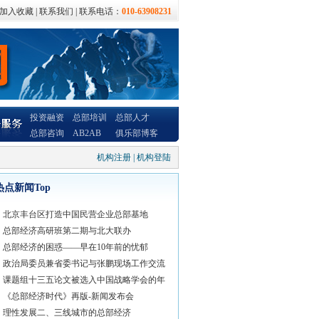
加入收藏
|
联系我们
| 联系电话：
010-63908231
投资融资
总部培训
总部人才
总部咨询
AB2AB
俱乐部博客
机构注册
|
机构登陆
热点新闻Top
北京丰台区打造中国民营企业总部基地
总部经济高研班第二期与北大联办
总部经济的困惑——早在10年前的忧郁
政治局委员兼省委书记与张鹏现场工作交流
课题组十三五论文被选入中国战略学会的年
《总部经济时代》再版-新闻发布会
理性发展二、三线城市的总部经济