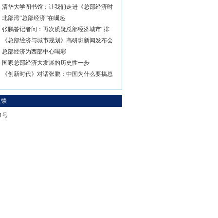
清华大学图书馆：让我们走进《总部经济时
北部湾“总部经济”在崛起
张鹏答记者问：再次质疑总部经济城市“排
《总部经济与城市规划》高研班新闻发布会
总部经济为西部中心喝彩
国家总部经济大发展的历史性一步
《创新时代》对话张鹏：中国为什么要搞总
反馈
-1号