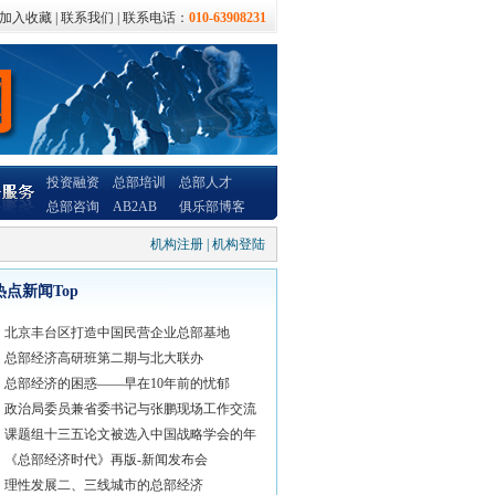
加入收藏
|
联系我们
| 联系电话：
010-63908231
投资融资
总部培训
总部人才
总部咨询
AB2AB
俱乐部博客
机构注册
|
机构登陆
热点新闻Top
北京丰台区打造中国民营企业总部基地
总部经济高研班第二期与北大联办
总部经济的困惑——早在10年前的忧郁
政治局委员兼省委书记与张鹏现场工作交流
课题组十三五论文被选入中国战略学会的年
《总部经济时代》再版-新闻发布会
理性发展二、三线城市的总部经济