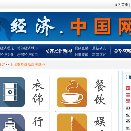
设为首页
|
经济理论
总部经济城市
视频直播
最新动态
经济文化
总部经济项目
时事要闻
新闻评述
未定
>>
上海奉贤鑫磊康养基地