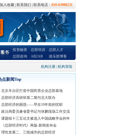
加入收藏
|
联系我们
| 联系电话：
010-63908231
投资融资
总部培训
总部人才
总部咨询
AB2AB
俱乐部博客
机构注册
|
机构登陆
热点新闻Top
北京丰台区打造中国民营企业总部基地
总部经济高研班第二期与北大联办
总部经济的困惑——早在10年前的忧郁
政治局委员兼省委书记与张鹏现场工作交流
课题组十三五论文被选入中国战略学会的年
《总部经济时代》再版-新闻发布会
理性发展二、三线城市的总部经济