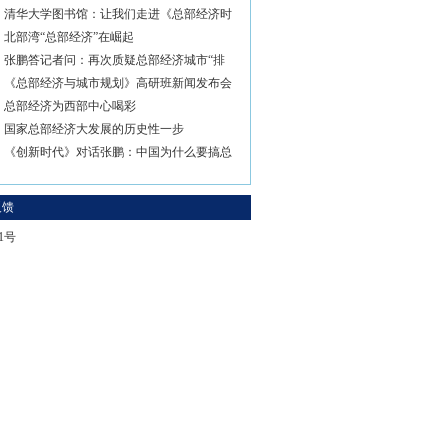
清华大学图书馆：让我们走进《总部经济时
北部湾“总部经济”在崛起
张鹏答记者问：再次质疑总部经济城市“排
《总部经济与城市规划》高研班新闻发布会
总部经济为西部中心喝彩
国家总部经济大发展的历史性一步
《创新时代》对话张鹏：中国为什么要搞总
反馈
-1号