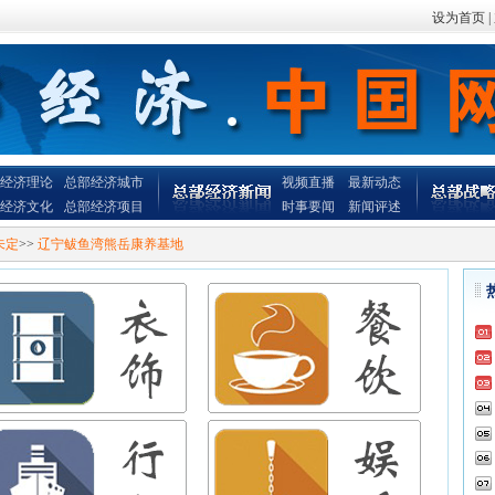
设为首页
|
经济理论
总部经济城市
视频直播
最新动态
经济文化
总部经济项目
时事要闻
新闻评述
未定
>>
辽宁鲅鱼湾熊岳康养基地