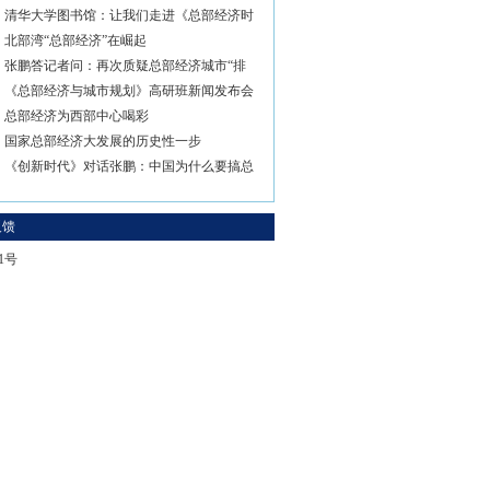
清华大学图书馆：让我们走进《总部经济时
北部湾“总部经济”在崛起
张鹏答记者问：再次质疑总部经济城市“排
《总部经济与城市规划》高研班新闻发布会
总部经济为西部中心喝彩
国家总部经济大发展的历史性一步
《创新时代》对话张鹏：中国为什么要搞总
反馈
-1号