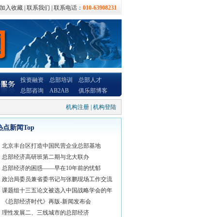
加入收藏
|
联系我们
| 联系电话：
010-63908231
投资融资
总部培训
总部人才
总部咨询
AB2AB
俱乐部博客
机构注册
|
机构登陆
热点新闻Top
北京丰台区打造中国民营企业总部基地
总部经济高研班第二期与北大联办
总部经济的困惑——早在10年前的忧郁
政治局委员兼省委书记与张鹏现场工作交流
课题组十三五论文被选入中国战略学会的年
《总部经济时代》再版-新闻发布会
理性发展二、三线城市的总部经济