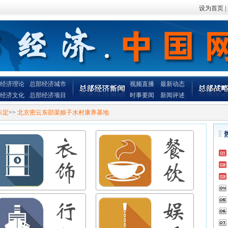
设为首页
|
经济理论
总部经济城市
视频直播
最新动态
经济文化
总部经济项目
时事要闻
新闻评述
未定
>>
北京密云东邵渠娘子水村康养基地