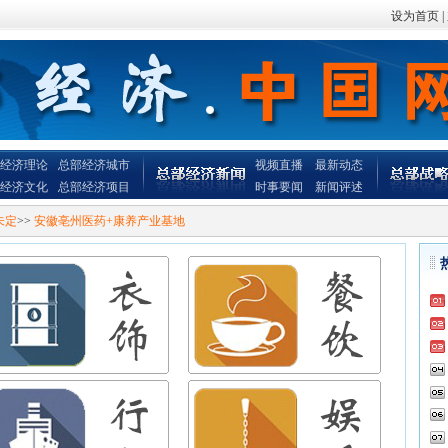
设为首页
|
经济理论
总部经济城市
视频直播
最新动态
经济文化
总部经济项目
时事要闻
新闻评述
未定
>>
安徽亳州医药+康养产业基地