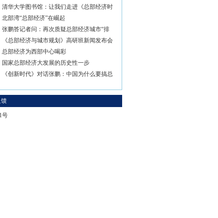
清华大学图书馆：让我们走进《总部经济时
北部湾“总部经济”在崛起
张鹏答记者问：再次质疑总部经济城市“排
《总部经济与城市规划》高研班新闻发布会
总部经济为西部中心喝彩
国家总部经济大发展的历史性一步
《创新时代》对话张鹏：中国为什么要搞总
反馈
-1号