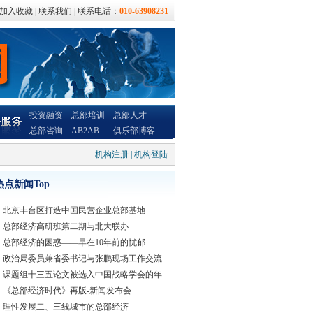
加入收藏
|
联系我们
| 联系电话：
010-63908231
投资融资
总部培训
总部人才
总部咨询
AB2AB
俱乐部博客
机构注册
|
机构登陆
热点新闻Top
北京丰台区打造中国民营企业总部基地
总部经济高研班第二期与北大联办
总部经济的困惑——早在10年前的忧郁
政治局委员兼省委书记与张鹏现场工作交流
课题组十三五论文被选入中国战略学会的年
《总部经济时代》再版-新闻发布会
理性发展二、三线城市的总部经济