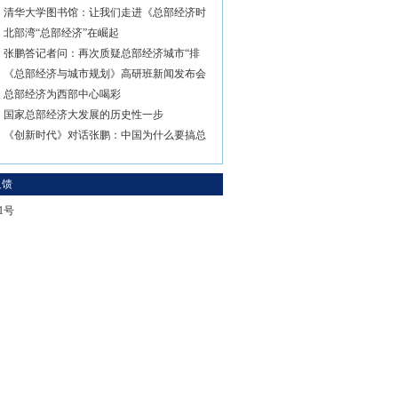
清华大学图书馆：让我们走进《总部经济时
北部湾“总部经济”在崛起
张鹏答记者问：再次质疑总部经济城市“排
《总部经济与城市规划》高研班新闻发布会
总部经济为西部中心喝彩
国家总部经济大发展的历史性一步
《创新时代》对话张鹏：中国为什么要搞总
反馈
-1号