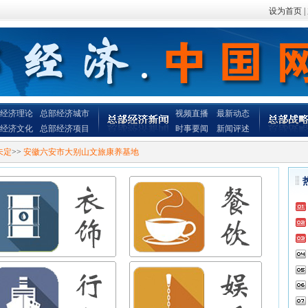
设为首页
|
经济理论
总部经济城市
视频直播
最新动态
经济文化
总部经济项目
时事要闻
新闻评述
未定
>>
安徽六安市大别山文旅康养基地