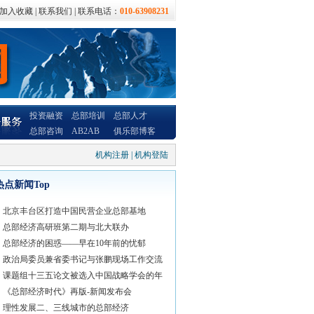
加入收藏
|
联系我们
| 联系电话：
010-63908231
投资融资
总部培训
总部人才
总部咨询
AB2AB
俱乐部博客
机构注册
|
机构登陆
热点新闻Top
北京丰台区打造中国民营企业总部基地
总部经济高研班第二期与北大联办
总部经济的困惑——早在10年前的忧郁
政治局委员兼省委书记与张鹏现场工作交流
课题组十三五论文被选入中国战略学会的年
《总部经济时代》再版-新闻发布会
理性发展二、三线城市的总部经济