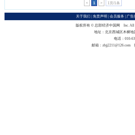
<
1
>
1页/1条
关于我们
|
免责声明
|
会员服务
|
广告
版权所有 ©
总部经济中国网
Inc. Al
地址：北京西城区木樨地国宏大
电话：010-63
邮箱：zbjj2211@126.c