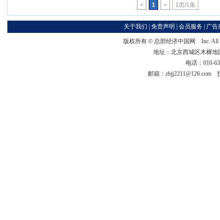
<
1
>
1页/1条
关于我们
|
免责声明
|
会员服务
|
广告
版权所有 ©
总部经济中国网
Inc. Al
地址：北京西城区木樨地国宏大
电话：010-63
邮箱：zbjj2211@126.co