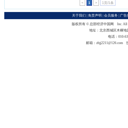
<
1
>
1页/1条
关于我们
|
免责声明
|
会员服务
|
广告
版权所有 ©
总部经济中国网
Inc. Al
地址：北京西城区木樨地国宏大
电话：010-63
邮箱：zbjj2211@126.co