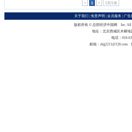
<
1
>
1页/1条
关于我们
|
免责声明
|
会员服务
|
广告
版权所有 ©
总部经济中国网
Inc. Al
地址：北京西城区木樨地国宏大
电话：010-63
邮箱：zbjj2211@126.c