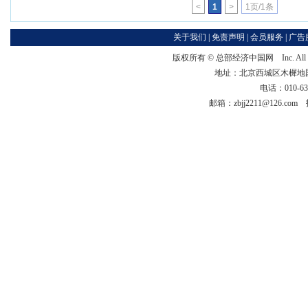
<
1
>
1页/1条
关于我们
|
免责声明
|
会员服务
|
广告
版权所有 ©
总部经济中国网
Inc. Al
地址：北京西城区木樨地国宏大
电话：010-63
邮箱：zbjj2211@126.c