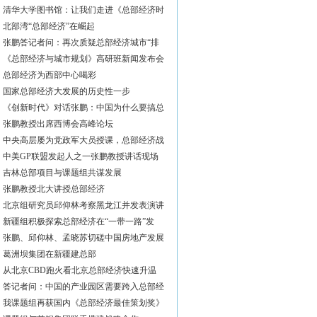
清华大学图书馆：让我们走进《总部经济时
北部湾“总部经济”在崛起
张鹏答记者问：再次质疑总部经济城市“排
《总部经济与城市规划》高研班新闻发布会
总部经济为西部中心喝彩
国家总部经济大发展的历史性一步
《创新时代》对话张鹏：中国为什么要搞总
张鹏教授出席西博会高峰论坛
中央高层屡为党政军大员授课，总部经济战
中美GP联盟发起人之一张鹏教授讲话现场
吉林总部项目与课题组共谋发展
张鹏教授北大讲授总部经济
北京组研究员邱仰林考察黑龙江并发表演讲
新疆组积极探索总部经济在“一带一路”发
张鹏、邱仰林、孟晓苏切磋中国房地产发展
葛洲坝集团在新疆建总部
从北京CBD跑火看北京总部经济快速升温
答记者问：中国的产业园区需要跨入总部经
我课题组再获国内《总部经济最佳策划奖》