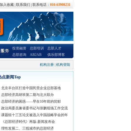
加入收藏
|
联系我们
| 联系电话：
010-63908231
投资融资
总部培训
总部人才
总部咨询
AB2AB
俱乐部博客
机构注册
|
机构登陆
热点新闻Top
北京丰台区打造中国民营企业总部基地
总部经济高研班第二期与北大联办
总部经济的困惑——早在10年前的忧郁
政治局委员兼省委书记与张鹏现场工作交流
课题组十三五论文被选入中国战略学会的年
《总部经济时代》再版-新闻发布会
理性发展二、三线城市的总部经济