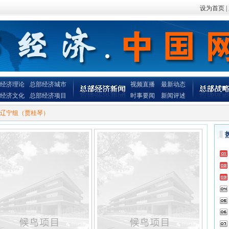
设为首页
|
经济理论
总部经济城市
视频直播
最新动态
经济文化
总部经济项目
时事要闻
新闻评述
辽宁组（贾桂琴）