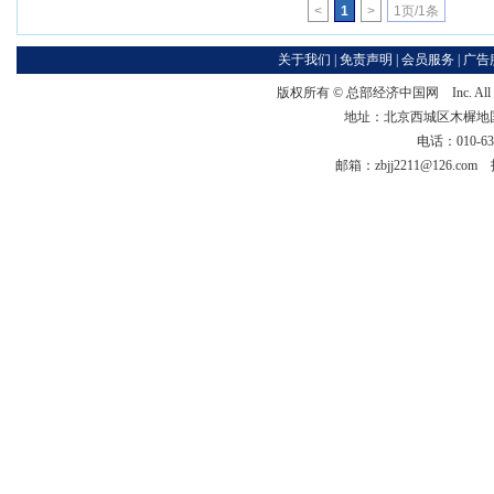
<
1
>
1页/1条
关于我们
|
免责声明
|
会员服务
|
广告
版权所有 ©
总部经济中国网
Inc. Al
地址：北京西城区木樨地国宏大
电话：010-63
邮箱：zbjj2211@126.c