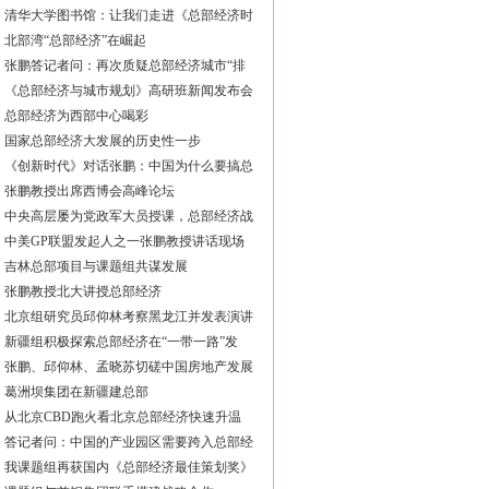
清华大学图书馆：让我们走进《总部经济时
北部湾“总部经济”在崛起
张鹏答记者问：再次质疑总部经济城市“排
《总部经济与城市规划》高研班新闻发布会
总部经济为西部中心喝彩
国家总部经济大发展的历史性一步
《创新时代》对话张鹏：中国为什么要搞总
张鹏教授出席西博会高峰论坛
中央高层屡为党政军大员授课，总部经济战
中美GP联盟发起人之一张鹏教授讲话现场
吉林总部项目与课题组共谋发展
张鹏教授北大讲授总部经济
北京组研究员邱仰林考察黑龙江并发表演讲
新疆组积极探索总部经济在“一带一路”发
张鹏、邱仰林、孟晓苏切磋中国房地产发展
葛洲坝集团在新疆建总部
从北京CBD跑火看北京总部经济快速升温
答记者问：中国的产业园区需要跨入总部经
我课题组再获国内《总部经济最佳策划奖》