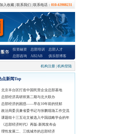
加入收藏
|
联系我们
| 联系电话：
010-63908231
投资融资
总部培训
总部人才
总部咨询
AB2AB
俱乐部博客
机构注册
|
机构登陆
热点新闻Top
北京丰台区打造中国民营企业总部基地
总部经济高研班第二期与北大联办
总部经济的困惑——早在10年前的忧郁
政治局委员兼省委书记与张鹏现场工作交流
课题组十三五论文被选入中国战略学会的年
《总部经济时代》再版-新闻发布会
理性发展二、三线城市的总部经济