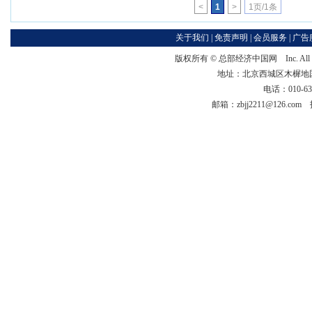
<
1
>
1页/1条
关于我们
|
免责声明
|
会员服务
|
广告
版权所有 ©
总部经济中国网
Inc. Al
地址：北京西城区木樨地国宏大
电话：010-63
邮箱：zbjj2211@126.c