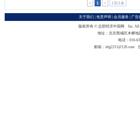
<
1
>
1页/1条
关于我们
|
免责声明
|
会员服务
|
广告
版权所有 ©
总部经济中国网
Inc. Al
地址：北京西城区木樨地国宏大
电话：010-63
邮箱：zbjj2211@126.co