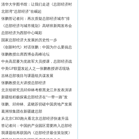
清华大学图书馆：让我们走进《总部经济时
北部湾“总部经济”在崛起
张鹏答记者问：再次质疑总部经济城市“排
《总部经济与城市规划》高研班新闻发布会
总部经济为西部中心喝彩
国家总部经济大发展的历史性一步
《创新时代》对话张鹏：中国为什么要搞总
张鹏教授出席西博会高峰论坛
中央高层屡为党政军大员授课，总部经济战
中美GP联盟发起人之一张鹏教授讲话现场
吉林总部项目与课题组共谋发展
张鹏教授北大讲授总部经济
北京组研究员邱仰林考察黑龙江并发表演讲
新疆组积极探索总部经济在“一带一路”发
张鹏、邱仰林、孟晓苏切磋中国房地产发展
葛洲坝集团在新疆建总部
从北京CBD跑火看北京总部经济快速升温
答记者问：中国的产业园区需要跨入总部经
我课题组再获国内《总部经济最佳策划奖》