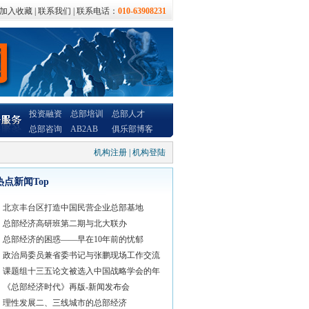
加入收藏
|
联系我们
| 联系电话：
010-63908231
投资融资
总部培训
总部人才
总部咨询
AB2AB
俱乐部博客
机构注册
|
机构登陆
热点新闻Top
北京丰台区打造中国民营企业总部基地
总部经济高研班第二期与北大联办
总部经济的困惑——早在10年前的忧郁
政治局委员兼省委书记与张鹏现场工作交流
课题组十三五论文被选入中国战略学会的年
《总部经济时代》再版-新闻发布会
理性发展二、三线城市的总部经济