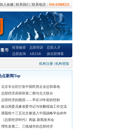
加入收藏
|
联系我们
| 联系电话：
010-63908231
投资融资
总部培训
总部人才
总部咨询
AB2AB
俱乐部博客
机构注册
|
机构登陆
热点新闻Top
北京丰台区打造中国民营企业总部基地
总部经济高研班第二期与北大联办
总部经济的困惑——早在10年前的忧郁
政治局委员兼省委书记与张鹏现场工作交流
课题组十三五论文被选入中国战略学会的年
《总部经济时代》再版-新闻发布会
理性发展二、三线城市的总部经济