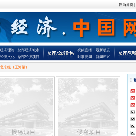
设为首页
|
经济理论
总部经济城市
视频直播
最新动态
经济文化
总部经济项目
时事要闻
新闻评述
北京组（王海清）