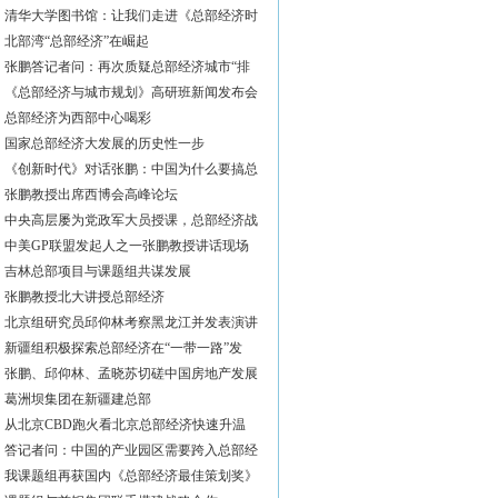
清华大学图书馆：让我们走进《总部经济时
北部湾“总部经济”在崛起
张鹏答记者问：再次质疑总部经济城市“排
《总部经济与城市规划》高研班新闻发布会
总部经济为西部中心喝彩
国家总部经济大发展的历史性一步
《创新时代》对话张鹏：中国为什么要搞总
张鹏教授出席西博会高峰论坛
中央高层屡为党政军大员授课，总部经济战
中美GP联盟发起人之一张鹏教授讲话现场
吉林总部项目与课题组共谋发展
张鹏教授北大讲授总部经济
北京组研究员邱仰林考察黑龙江并发表演讲
新疆组积极探索总部经济在“一带一路”发
张鹏、邱仰林、孟晓苏切磋中国房地产发展
葛洲坝集团在新疆建总部
从北京CBD跑火看北京总部经济快速升温
答记者问：中国的产业园区需要跨入总部经
我课题组再获国内《总部经济最佳策划奖》