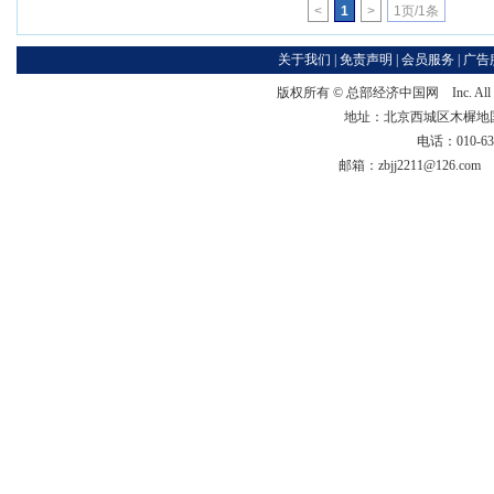
<
1
>
1页/1条
关于我们
|
免责声明
|
会员服务
|
广告
版权所有 ©
总部经济中国网
Inc. Al
地址：北京西城区木樨地国宏大
电话：010-63
邮箱：zbjj2211@126.c