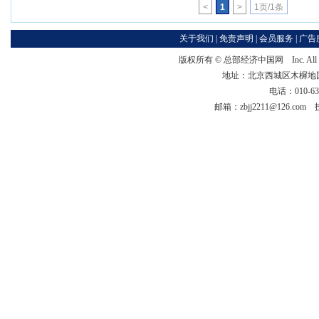
<
1
>
1页/1条
关于我们
|
免责声明
|
会员服务
|
广告
版权所有 ©
总部经济中国网
Inc. Al
地址：北京西城区木樨地国宏大
电话：010-63
邮箱：zbjj2211@126.co