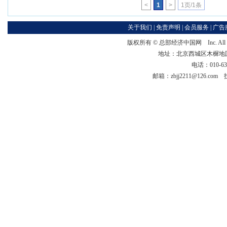
<
1
>
1页/1条
关于我们
|
免责声明
|
会员服务
|
广告
版权所有 ©
总部经济中国网
Inc. Al
地址：北京西城区木樨地国宏大
电话：010-63
邮箱：zbjj2211@126.co