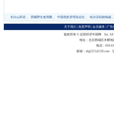
长白山药谷
、
西藏野生食用菌
、
中国危机管理杂志社
、
哈尔滨硅能电磁
关于我们
|
免责声明
|
会员服务
|
广告
版权所有 ©
总部经济中国网
Inc. Al
地址：北京西城区木樨地国宏大
电话：010-63
邮箱：zbjj2211@126.co