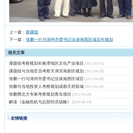
上一篇：
新疆组
下一篇：
张鹏一行与漳州市委书记洽谈海西区域百年规划
相关文章
课题组考察规划长株潭地区文化产业项目
·
[
2012-05-05
]
课题组与当地官员考察天津滨海新区规划
·
[
2012-04-28
]
张鹏一行与漳州市委书记洽谈海西区域百
·
[
2012-04-28
]
张鹏与当地投资人考察规划成都天府新城
·
[
2012-04-28
]
张鹏携北大专家考察规划青岛项目
·
[
2012-04-28
]
解读《金融危机与总部经济战略》
·
[
2010-08-04
]
友情链