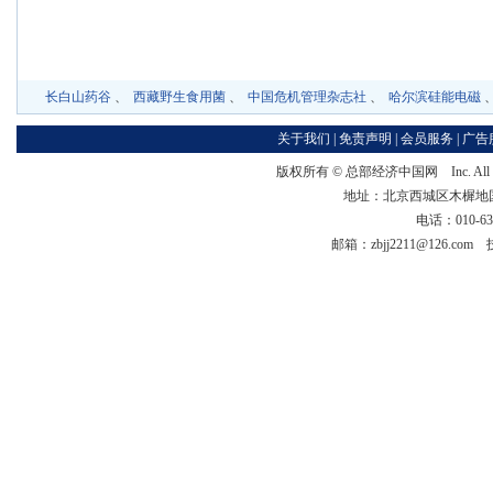
长白山药谷
、
西藏野生食用菌
、
中国危机管理杂志社
、
哈尔滨硅能电磁
关于我们
|
免责声明
|
会员服务
|
广告
版权所有 ©
总部经济中国网
Inc. Al
地址：北京西城区木樨地国宏大
电话：010-63
邮箱：zbjj2211@126.co