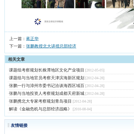
上一篇：
蒋正华
下一篇：
张鹏教授北大讲授总部经济
相关文章
课题组考察规划长株潭地区文化产业项目
·
[
2012-05-05
]
课题组与当地官员考察天津滨海新区规划
·
[
2012-04-28
]
张鹏一行与漳州市委书记洽谈海西区域百
·
[
2012-04-28
]
张鹏与当地投资人考察规划成都天府新城
·
[
2012-04-28
]
张鹏携北大专家考察规划青岛项目
·
[
2012-04-28
]
解读《金融危机与总部经济战略》
·
[
2010-08-04
]
友情链