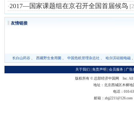
2017—国家课题组在京召开全国首届候鸟
·
[
友情链
长白山药谷
、
西藏野生食用菌
、
中国危机管理杂志社
、
哈尔滨硅能电磁
关于我们
|
免责声明
|
会员服务
|
广告
版权所有 ©
总部经济中国网
Inc. Al
地址：北京西城区木樨地国宏大
电话：010-63
邮箱：zbjj2211@126.