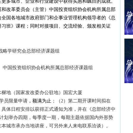
在更多城市、企业和行业建设中获得实惠和瞩目
的
成就
。
展和改革委员会（主管）中国投资组织协会机构所属总部
向全国各地城市政府部门和企事业管理机构领导
者
的《总
研习班》课程；同时对接项目、交流经验、颁发相关证
略学研究会总部经济课题组
）中国投资组织协会机构所属总部经济课题组
木樨地（国家发改委办公驻地）国宏大厦
学员限量申请
，额满为止
；（
2
）第二期开课时间拟在
。
具体
日程
安排以获
得正式
通知为准，并在《总部经济中
计划举办四期，每季度一期，每期主题依据国内外形势
在本城市承办当地讲座，可另外来人来电联系洽谈）。