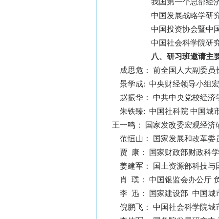
我国第一个总部经
中国发展战略学研
中国投资协会暨中
中国社会科学院研
八、
研习班
邀请主
成思危：
前全国人大副委员
景学成
:
中央财经领导小组宏
赵振华： 中共中央党校经济学
朱铁臻
:
中国社科院
中国城
王一鸣： 国家发改委宏观经济
范恒山： 国家发展和改革委
贾 康： 国家财政部
财政
科学
姜建军： 国土资源部科技与
肖 璞： 中国银监会办公厅 
李 迅： 国家建设部 中国
倪鹏飞： 中国社会科学院城