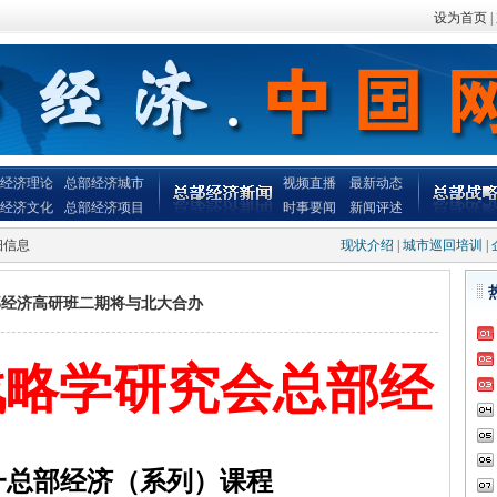
设为首页
|
经济理论
总部经济城市
视频直播
最新动态
经济文化
总部经济项目
时事要闻
新闻评述
细信息
现状介绍
|
城市巡回培训
|
部经济高研班二期将与北大合办
战略学研究会总部经
一总部经济（系列）课程