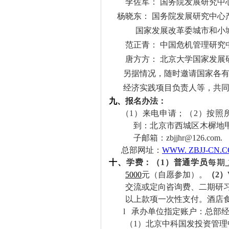
李佐军： 国务院发展研究中
杨晓东： 国务院发展研究中心
国家发展改革委城市和小城镇
范正青： 中国危机管理研究
唐方方： 北京大学国家发展
另据情况，随时邀请国家各有关
经济实践项目负责人等，共
九
、
报名办法：
（
1
）来电申请；（
2
）按照
到：北京市西城区木樨地
子邮箱：
zbjjhr
@
126
.com.
总部网址：
WWW. ZBJJ-CN.C
十
、
学费：（
1
）普通学员
每期
5000
元（自愿参加）。
（
2
）
交流或定向咨询费、二期研
以上款项一次性支付。酒店
l
承办单位
指定账户
：总部
（1）
北京
中科国发投资管理