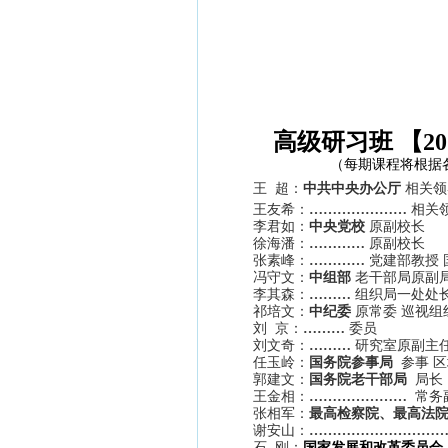
高级研习班 【2
（
每期课程
将根据
王 超：
中共中央办公厅
相关领
王友希：
…………………
相关
李君如：
中央党校
原副校长
徐海潘：
…………
原副校长
张素峰：
…………
党建部教授
冯守文：
中组部
老干部局原副
李其森：
………
组织局一处处
祁培文：
中纪委
原常委 巡视组
刘 京：
………
委员
刘文奇：
………
研究室原副主
任玉岭：
国务院参事局
参事 
郭建文：
国务院老干部局
局长
王金相：
…………………
常务
张相军：
最高检察院、最高法
谢安山：
………………………
石 刚：
国家发展和改革委员会