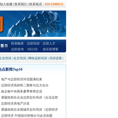
加入收藏
|
联系我们
| 联系电话：
010-63908231
投资融资
总部培训
总部人才
总部咨询
AB2AB
俱乐部博客
企业培训
|
在京培训
|
网络远程培训
|
培训进展
|
热点新闻Top10
地产与总部经济对话圆满结束
总部经济高研班二期将与北大合办
政企银中央商务夏季将再交流
课题组前往企业总部定向培训《企业总部
总部经济房地产沙龙
课题组前往全国城市定向培训《总部经济
总部经济.中国俱乐部推出与会员加盟