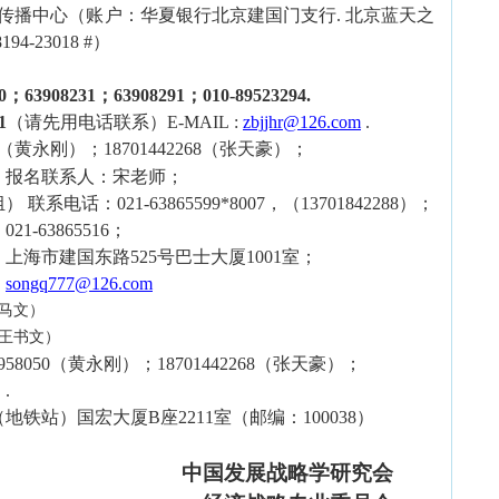
传播中心（账户：华夏银行北京建国门支行
.
北京蓝天之
8194-23018 #
）
30；63908231；63908291；
0
10-89523294.
1
（请先用电话联系）
E-MAIL :
zbjjhr
@
126
.com
.
（黄
永刚
）；
18701442268
（张天豪）；
报名联系人：宋老师；
组）
联系电话：
021-63865599*8007
，（
13701842288
）；
：
021-63865516
；
：上海市建国东路
525
号巴士大厦
1001
室；
：
songq777@126.com
（马文）
（王书文）
958050
（黄
永刚
）；
18701442268
（张天豪）；
）
.
（地铁站）
国宏大厦
B
座
2211
室（邮编：
100038
）
中国发展战略学研究会