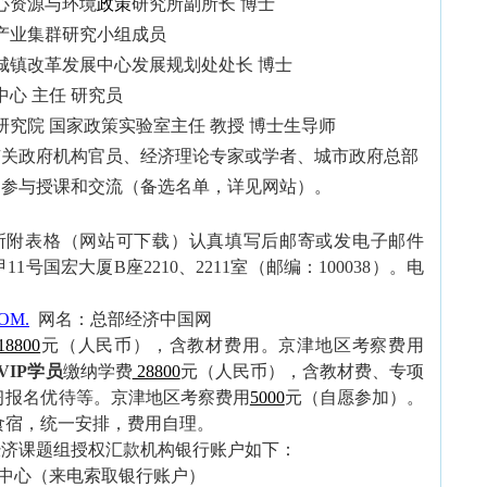
心资源与环境
政策
研究所副所长 博士
产业集群研究小组成员
改革发展中心发展规划处处长 博士
中心 主任 研究员
研究院 国家政策实验室主任 教授 博士生导师
政府机构官员、经济理论专家或学者、城市政府总部
同参与授课和交流（备选名单
，
详见网站）。
所附表格（网站可下载）认真填写后邮寄或发电子邮件
甲
11
号国宏大厦
B
座
2210
、
2211
室（邮编：
100038
）。电
OM.
网名：总部经济中国网
18800
元（人民币），含教材费用。京津地区考察费用
VIP
学员
缴纳学费
28800
元（人民币），含教材费、专项
习报名优待等。京津地区考察费用
5000
元（自愿参加）。
食宿，统一安排，费用自理。
经济课题组授权汇款机构银行账户
如下
：
中心（
来电索取银行账户
）