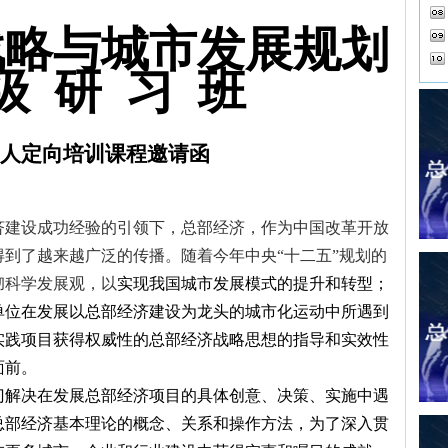
战略与城市发展规划
级 研 习 班
导人定向培训课程邀请函
济建设成功经验的引领下，总部经济，作为中国改革开放
到了越来越广泛的传播。随着今年中央“十二五”规划的
彻科学发展观，以
实现我国城市发展模式
的
提升和转型；
单位
在发展
以总部经济建设为龙头的城市化运动中所遇到
实践项目
获得权威性的总部经济战略思想的指导和实效性
面前。
门解决在发展总部经济项目的
具体
创意、决策、实施
中遇
总部经济基本理论的概念、关系和操作
方法
，
为
了深入贯