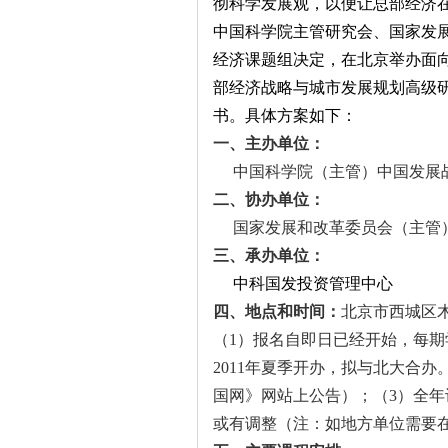
彻科学发展观
，
以便让总部经济
中国科学院主管研究会、国家发
经济课题组
决定
，在北
京举办面
部经济战略与城市发展规划高级
书。具体方案如下：
一、
主办单位：
中国科学院（主管）中国发展战
二、
协办单位：
国家发展和改革委员会（主管
三、
承办单位：
中科国发投资管理中心
四、
地点和时间：
北京市西城区
（
1
）报名自即日
已经
开始，每期
2011
年夏季开办，拟与北大合办
国网》网站上公告）；（
3
）全年
或有调整（注：如地方单位需要