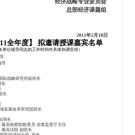
经济战略专业委员会
总部经济课题组
2011
年
2
月
18
日
011全年度】 拟邀请授课嘉宾名单
各单位领导同志的工作时间
作
具体协调安排）
导
领导
 国际战略研究所副所长
局长
长
组长
任
区域发展改革研究院院长
副局长
院
最高检察院检查员 侦查监督厅主任
…
最高法院 副院长
国民经济综合司 司长