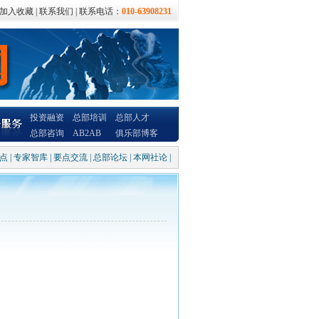
加入收藏
|
联系我们
| 联系电话：
010-63908231
投资融资
总部培训
总部人才
总部咨询
AB2AB
俱乐部博客
点
|
专家智库
|
要点交流
|
总部论坛
|
本网社论
|